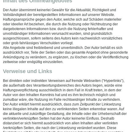
Inhalt des Onlineangebotes
Der Autor übernimmt keinerlei Gewähr für die Aktualität, Richtigkeit und
Vollständigkeit der bereitgestellten Informationen auf unserer Website.
Haftungsansprüche gegen den Autor, welche sich auf Schäden materieller
oder ideeller Art beziehen, die durch die Nutzung oder Nichtnutzung der
dargebotenen Informationen bzw. durch die Nutzung fehlerhafter und
unvollständiger Informationen verursacht wurden, sind grundsätzlich
ausgeschlossen, sofern seitens des Autors kein nachweislich vorsätzliches
oder grob fahrlässiges Verschulden vorliegt.
Alle Angebote sind freibleibend und unverbindlich. Der Autor behält es sich
ausdrücklich vor, Teile der Seiten oder das gesamte Angebot ohne gesonderte
Ankündigung zu verändern, zu ergänzen, zu löschen oder die Veröffentlichung
zeitweise oder endgültig einzustellen.
Verweise und Links
Bei direkten oder indirekten Verweisen auf fremde Webseiten (“Hyperlinks”),
die außerhalb des Verantwortungsbereiches des Autors liegen, würde eine
Haftungsverpflichtung ausschließlich in dem Fall in Kraft treten, in dem der
Autor von den Inhalten Kenntnis hat und es ihm technisch möglich und
zumutbar wäre, die Nutzung im Falle rechtswidriger Inhalte zu verhindern.
Der Autor erklärt hiermit ausdrücklich, dass zum Zeitpunkt der Linksetzung
keine illegalen Inhalte auf den zu verlinkenden Seiten erkennbar waren. Auf
die aktuelle und zukünftige Gestaltung, die Inhalte oder die Urheberschaft der
verlinkten/verknüpften Seiten hat der Autor keinerlei Einfluss. Deshalb
distanziert er sich hiermit ausdrücklich von allen Inhalten aller verlinkten
/verknüpften Seiten, die nach der Linksetzung verändert wurden. Diese