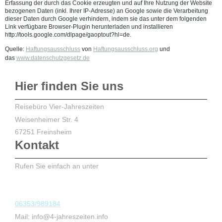
Erfassung der durch das Cookie erzeugten und auf Ihre Nutzung der Website
bezogenen Daten (inkl. Ihrer IP-Adresse) an Google sowie die Verarbeitung
dieser Daten durch Google verhindern, indem sie das unter dem folgenden
Link verfügbare Browser-Plugin herunterladen und installieren
http://tools.google.com/dlpage/gaoptout?hl=de.
Quelle:
Haftungsausschluss
von
Haftungsausschluss.org
und
das
www.datenschutzgesetz.de
Hier finden Sie uns
Reisebüro Vier-Jahreszeiten
Weisenheimer Str.
4
67251
Freinsheim
Kontakt
Rufen Sie einfach an unter
06353/989184
Mail: info@4-jahreszeiten.info