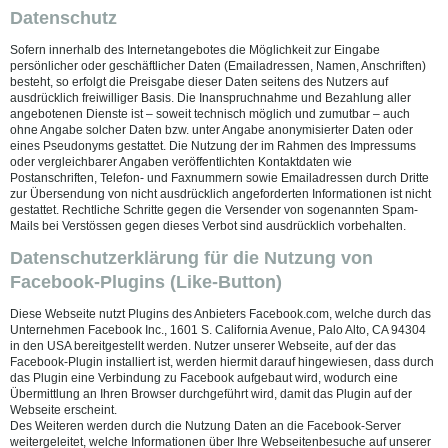
Datenschutz
Sofern innerhalb des Internetangebotes die Möglichkeit zur Eingabe
persönlicher oder geschäftlicher Daten (Emailadressen, Namen, Anschriften)
besteht, so erfolgt die Preisgabe dieser Daten seitens des Nutzers auf
ausdrücklich freiwilliger Basis. Die Inanspruchnahme und Bezahlung aller
angebotenen Dienste ist – soweit technisch möglich und zumutbar – auch
ohne Angabe solcher Daten bzw. unter Angabe anonymisierter Daten oder
eines Pseudonyms gestattet. Die Nutzung der im Rahmen des Impressums
oder vergleichbarer Angaben veröffentlichten Kontaktdaten wie
Postanschriften, Telefon- und Faxnummern sowie Emailadressen durch Dritte
zur Übersendung von nicht ausdrücklich angeforderten Informationen ist nicht
gestattet. Rechtliche Schritte gegen die Versender von sogenannten Spam-
Mails bei Verstössen gegen dieses Verbot sind ausdrücklich vorbehalten.
Datenschutzerklärung für die Nutzung von
Facebook-Plugins (Like-Button)
Diese Webseite nutzt Plugins des Anbieters Facebook.com, welche durch das
Unternehmen Facebook Inc., 1601 S. California Avenue, Palo Alto, CA 94304
in den USA bereitgestellt werden. Nutzer unserer Webseite, auf der das
Facebook-Plugin installiert ist, werden hiermit darauf hingewiesen, dass durch
das Plugin eine Verbindung zu Facebook aufgebaut wird, wodurch eine
Übermittlung an Ihren Browser durchgeführt wird, damit das Plugin auf der
Webseite erscheint.
Des Weiteren werden durch die Nutzung Daten an die Facebook-Server
weitergeleitet, welche Informationen über Ihre Webseitenbesuche auf unserer