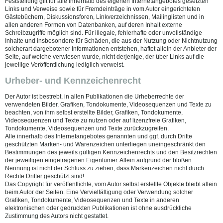
Feststellung gilt für alle innerhalb des eigenen Internetangebotes gesetzten
Links und Verweise sowie für Fremdeinträge in vom Autor eingerichteten
Gästebüchern, Diskussionsforen, Linkverzeichnissen, Mailinglisten und in
allen anderen Formen von Datenbanken, auf deren Inhalt externe
Schreibzugriffe möglich sind. Für illegale, fehlerhafte oder unvollständige
Inhalte und insbesondere für Schäden, die aus der Nutzung oder Nichtnutzung
solcherart dargebotener Informationen entstehen, haftet allein der Anbieter der
Seite, auf welche verwiesen wurde, nicht derjenige, der über Links auf die
jeweilige Veröffentlichung lediglich verweist.
Urheber- und Kennzeichenrecht
Der Autor ist bestrebt, in allen Publikationen die Urheberrechte der
verwendeten Bilder, Grafiken, Tondokumente, Videosequenzen und Texte zu
beachten, von ihm selbst erstellte Bilder, Grafiken, Tondokumente,
Videosequenzen und Texte zu nutzen oder auf lizenzfreie Grafiken,
Tondokumente, Videosequenzen und Texte zurückzugreifen.
Alle innerhalb des Internetangebotes genannten und ggf. durch Dritte
geschützten Marken- und Warenzeichen unterliegen uneingeschränkt den
Bestimmungen des jeweils gültigen Kennzeichenrechts und den Besitzrechten
der jeweiligen eingetragenen Eigentümer. Allein aufgrund der bloßen
Nennung ist nicht der Schluss zu ziehen, dass Markenzeichen nicht durch
Rechte Dritter geschützt sind!
Das Copyright für veröffentlichte, vom Autor selbst erstellte Objekte bleibt allein
beim Autor der Seiten. Eine Vervielfältigung oder Verwendung solcher
Grafiken, Tondokumente, Videosequenzen und Texte in anderen
elektronischen oder gedruckten Publikationen ist ohne ausdrückliche
Zustimmung des Autors nicht gestattet.